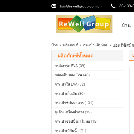
86-139-
tom@rewellgroup.com.cn
บ้าน
แอนติซิสมิ
บ้าน
ผลิตภัณฑ์
กระเป๋าแล็ปท็อป
ผลิตภัณฑ์ทั้งหมด
กรณีฮาร์ด EVA
(39)
กล่องเก็บของ EVA
(46)
กระเป๋าใส่ EVA
(32)
กระเป๋าเก็บเงิน
(30)
กระเป๋าซิปธนาคาร
(131)
ถุงล้างเครื่องสำอาง
(19)
กระเป๋าช้อปปิ้งผ้าไม่ทอ
(15)
กระเป๋าเป้กันน้ำ
(21)