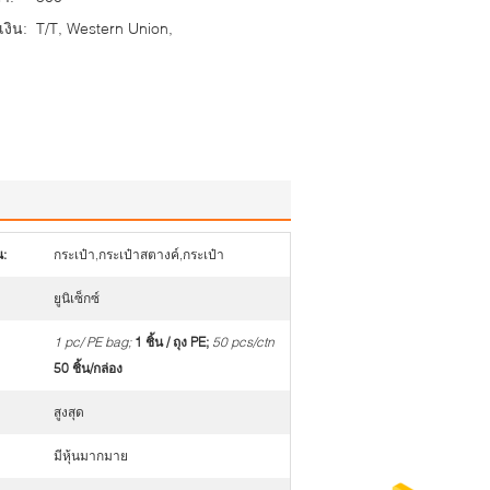
งิน:
T/T, Western Union,
:
กระเป๋า,กระเป๋าสตางค์,กระเป๋า
ยูนิเซ็กซ์
1 pc/ PE bag;
1 ชิ้น / ถุง PE;
50 pcs/ctn
50 ชิ้น/กล่อง
สูงสุด
มีหุ้นมากมาย