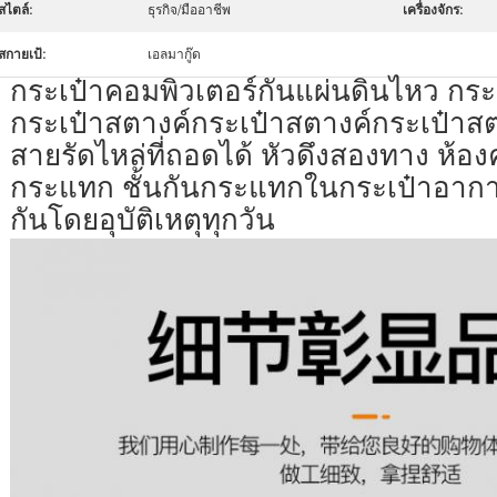
สไตล์:
ธุรกิจ/มืออาชีพ
เครื่องจักร:
สกายเป้:
เอลมากู๊ด
กระเป๋าคอมพิวเตอร์กันแผ่นดินไหว กระ
กระเป๋าสตางค์กระเป๋าสตางค์กระเป๋าสต
สายรัดไหล่ที่ถอดได้ หัวดึงสองทาง ห้อง
กระแทก ชั้นกันกระแทกในกระเป๋าอากาศ
กันโดยอุบัติเหตุทุกวัน