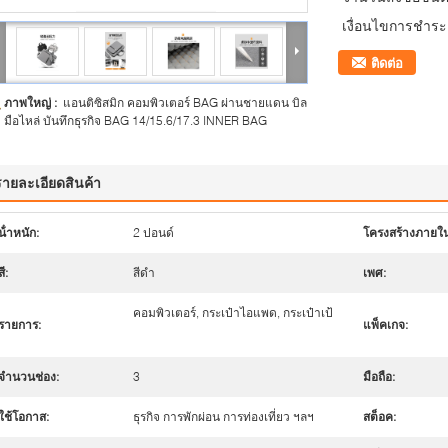
เงื่อนไขการชำระเ
ติดต่อ
ภาพใหญ่ :
แอนติซิสมิก คอมพิวเตอร์ BAG ผ่านชายแดน บิล
มือไหล่ บันทึกธุรกิจ BAG 14/15.6/17.3 INNER BAG
รายละเอียดสินค้า
น้ําหนัก:
2 ปอนด์
โครงสร้างภายใน
สี:
สีดำ
เพศ:
คอมพิวเตอร์, กระเป๋าไอแพด, กระเป๋าเป้
รายการ:
แพ็คเกจ:
จำนวนช่อง:
3
มือถือ:
ใช้โอกาส:
ธุรกิจ การพักผ่อน การท่องเที่ยว ฯลฯ
สต็อค: