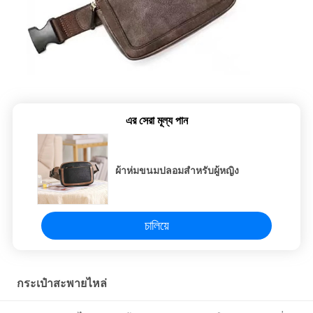
এর সেরা মূল্য পান
ผ้าห่มขนมปลอมสําหรับผู้หญิง
চালিয়ে
กระเป๋าสะพายไหล่