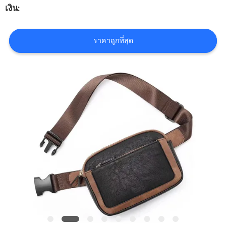
เงิน:
โรงงาน
ราคาถูกที่สุด
ควบคุม
คุณภาพ
แผนผัง
เว็บไซต์
PRIVACY
POLICY