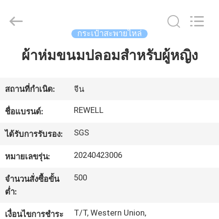
ReWell
Industrial
Group
Limited.
All
กระเป๋าสะพายไหล่
Rights
Reserved.
Developed
ผ้าห่มขนมปลอมสําหรับผู้หญิง
บ้าน
by
ECER
สินค้า
สถานที่กำเนิด:
จีน
REWELL
ชื่อแบรนด์:
เกี่ยว
SGS
ได้รับการรับรอง:
กับ
20240423006
หมายเลขรุ่น:
เรา
500
จำนวนสั่งซื้อขั้น
ต่ำ:
ทัวร์
T/T, Western Union,
เงื่อนไขการชำระ