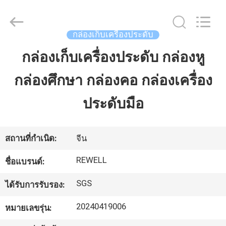
ReWell
Industrial
Group
Limited.
กล่องเก็บเครื่องประดับ
All
Rights
Reserved.
กล่องเก็บเครื่องประดับ กล่องหู
บ้าน
Developed
by
ECER
กล่องศึกษา กล่องคอ กล่องเครื่อง
สินค้า
ประดับมือ
เกี่ยว
สถานที่กำเนิด:
จีน
กับ
REWELL
ชื่อแบรนด์:
เรา
SGS
ได้รับการรับรอง:
20240419006
หมายเลขรุ่น:
ทัวร์