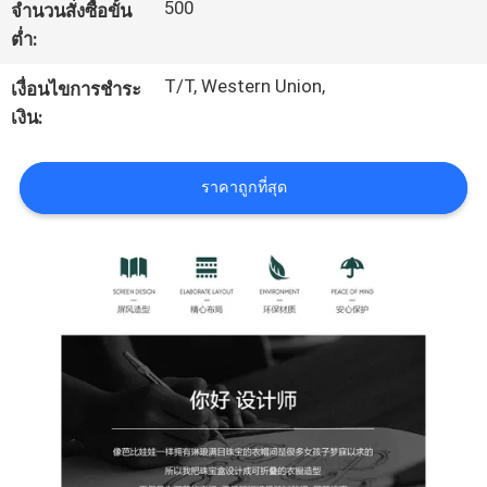
500
จำนวนสั่งซื้อขั้น
โรงงาน
ต่ำ:
T/T, Western Union,
เงื่อนไขการชำระ
ควบคุม
เงิน:
คุณภาพ
ราคาถูกที่สุด
แผนผัง
เว็บไซต์
PRIVACY
POLICY