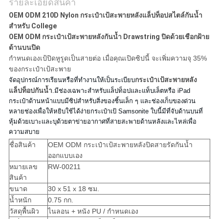
รายละเอียดสินค้า
OEM ODM 210D Nylon กระเป๋าเป้สะพายหลังแล็ปท็อปสไตล์กันน้ำ
สำหรับ College
OEM ODM กระเป๋าเป้สะพายหลังกันน้ำ Drawstring ปิดด้วยเชือกฝ้าย
ด้านบนปิด
กำหนดเอง
เป้ปิดหูรูด
เป็นสายต่อ เมื่อคุณเปิดซิปนี้ จะเพิ่มความจุ 35%
ของกระเป๋าเป้สะพาย
กระเป๋าเป้สะพายหลัง
จัดอุปกรณ์การเรียนหรือที่ทำงานให้เป็นระเบียบ
แล็ปท็อปกันน้ำ
.มีช่องเฉพาะสำหรับแล็ปท็อปและแท็บเล็ตหรือ iPad
กระเป๋าด้านหน้าแบบมีซิปสำหรับสิ่งของชิ้นเล็ก ๆ และช่องเก็บของด่วน
หลายช่องเพื่อให้หยิบใช้ได้ง่ายกระเป๋าเป้ Samsonite ใบนี้มีที่จับด้านบนที่
หุ้มด้วยเบาะและบุด้วยตาข่ายอากาศที่สายสะพายด้านหลังและไหล่เพื่อ
ความสบาย
ชื่อสินค้า
OEM ODM กระเป๋าเป้สะพายหลังปิดสายรัดกันน้ำ
ออกแบบเอง
หมายเลข
RW-00211
สินค้า
ขนาด
30 x 51 x 18 ซม.
น้ำหนัก
0.75 กก.
วัสดุพื้นผิว
ไนลอน + หนัง PU / กำหนดเอง