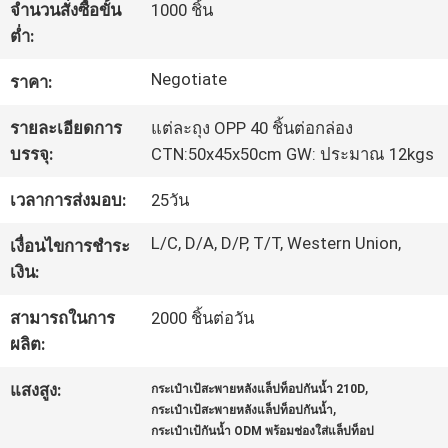
จำนวนสั่งซื้อขั้น
1000 ชิ้น
โรงงาน
ต่ำ:
Negotiate
ราคา:
ควบคุม
รายละเอียดการ
แต่ละถุง OPP 40 ชิ้นต่อกล่อง
คุณภาพ
บรรจุ:
CTN:50x45x50cm GW: ประมาณ 12kgs
เวลาการส่งมอบ:
25วัน
แผนผัง
L/C, D/A, D/P, T/T, Western Union,
เงื่อนไขการชำระ
เว็บไซต์
เงิน:
สามารถในการ
2000 ชิ้นต่อวัน
PRIVACY
ผลิต:
POLICY
,
แสงสูง:
กระเป๋าเป้สะพายหลังแล็ปท็อปกันน้ำ 210D
,
กระเป๋าเป้สะพายหลังแล็ปท็อปกันน้ำ
กระเป๋าเป้กันน้ำ ODM พร้อมช่องใส่แล็ปท็อป