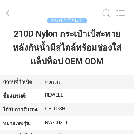
©
2021
-
2026
ReWell
กระเป๋าเป้กันน้ำ
Industrial
Group
Limited.
210D Nylon กระเป๋าเป้สะพาย
บ้าน
All
Rights
Reserved.
Developed
หลังกันน้ำมีสไตล์พร้อมช่องใส่
by
ECER
สินค้า
แล็ปท็อป OEM ODM
เกี่ยว
สถานที่กำเนิด:
ตงกวน
กับ
REWELL
ชื่อแบรนด์:
เรา
CE ROSH
ได้รับการรับรอง:
RW-00211
หมายเลขรุ่น:
ทัวร์