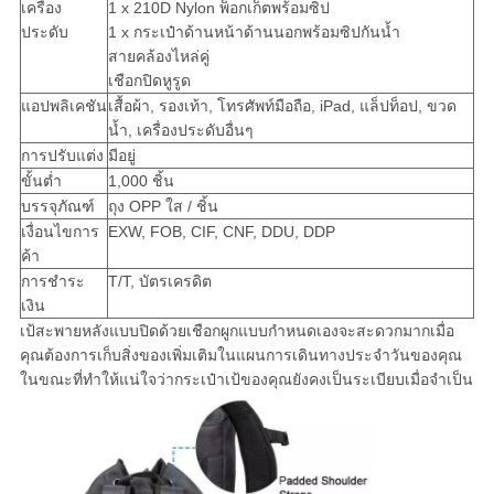
เครื่อง
1 x 210D Nylon พ็อกเก็ตพร้อมซิป
ประดับ
1 x กระเป๋าด้านหน้าด้านนอกพร้อมซิปกันน้ำ
สายคล้องไหล่คู่
เชือกปิดหูรูด
แอปพลิเคชัน
เสื้อผ้า, รองเท้า, โทรศัพท์มือถือ, iPad, แล็ปท็อป, ขวด
น้ำ, เครื่องประดับอื่นๆ
การปรับแต่ง
มีอยู่
ขั้นต่ำ
1,000 ชิ้น
บรรจุภัณฑ์
ถุง OPP ใส / ชิ้น
เงื่อนไขการ
EXW, FOB, CIF, CNF, DDU, DDP
ค้า
การชำระ
T/T, บัตรเครดิต
เงิน
เป้สะพายหลังแบบปิดด้วยเชือกผูกแบบกำหนดเองจะสะดวกมากเมื่อ
คุณต้องการเก็บสิ่งของเพิ่มเติมในแผนการเดินทางประจำวันของคุณ
ในขณะที่ทำให้แน่ใจว่ากระเป๋าเป้ของคุณยังคงเป็นระเบียบเมื่อจำเป็น