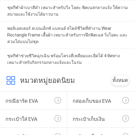
ชุดกีฬาผ้าเบาสีดำ เหมาะสำหรับวิ่ง โยคะ ฟิตเนสกลางแจ้ง ให้ความ
สบายและใช้งานได้ยาวนาน
พอลิเอสเตอร์ สเปนเด็กซ์ แบลนด์ สไตล์ชีวิตที่ทํางาน Wear
Rectangle Frame เสื้อผ้า เหมาะสําหรับการฝึกฟิตเนส วิ่งโยคะ และ
สวมใส่แบบไม่ชุด
ชุดกีฬาช่วยชีวิตฉุกเฉิน พร้อมโครงสี่เหลี่ยมและยืดได้ 4 ทิศทาง
เหมาะสำหรับกิจกรรมกลางแจ้งและในร่ม
หมวดหมู่ยอดนิยม
ทั้งหมด
กรณีฮาร์ด EVA
กล่องเก็บของ EVA
กระเป๋าใส่ EVA
กระเป๋าเก็บเงิน