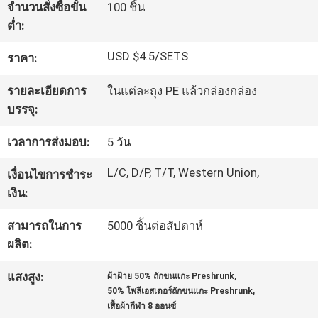
จำนวนสั่งซื้อขั้น
100 ชิ้น
โรงงาน
ต่ำ:
USD $4.5/SETS
ราคา:
ควบคุม
รายละเอียดการ
ในแต่ละถุง PE แล้วกล่องกล่อง
คุณภาพ
บรรจุ:
เวลาการส่งมอบ:
5 วัน
แผนผัง
L/C, D/P, T/T, Western Union,
เงื่อนไขการชำระ
เว็บไซต์
เงิน:
สามารถในการ
5000 ชิ้นต่อสัปดาห์
PRIVACY
ผลิต:
POLICY
,
แสงสูง:
ผ้าฝ้าย 50% ถักขนแกะ Preshrunk
,
50% โพลีเอสเตอร์ถักขนแกะ Preshrunk
เสื้อผ้ากีฬา 8 ออนซ์