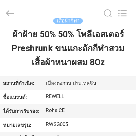
2026
ReWell
Industrial
Group
Limited.
เสื้อผ้ากีฬา
All
Rights
Reserved.
ผ้าฝ้าย 50% 50% โพลีเอสเตอร์
บ้าน
Developed
by
ECER
Preshrunk ขนแกะถักกีฬาสวม
สินค้า
เสื้อผ้าหนาผสม 8Oz
เกี่ยว
สถานที่กำเนิด:
เมืองตงกวน ประเทศจีน
กับ
REWELL
ชื่อแบรนด์:
เรา
Rohs CE
ได้รับการรับรอง:
RWSG005
หมายเลขรุ่น:
ทัวร์