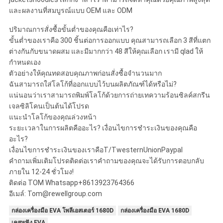
และผลงานที่สมบูรณ์แบบ OEM และ ODM
ปริมาณการสั่งซื้อขั้นต่ำของคุณคือเท่าไร?
ขั้นต่ำของเราคือ 300 ชิ้นต่อการออกแบบ คุณสามารถเลือก 3 สีที่แตก
ต่างกันกับขนาดผสม และมีมากกว่า 48 สีให้คุณเลือก เรามี qlad ให้
กำหนดเอง
ตัวอย่างให้คุณทดสอบคุณภาพก่อนสั่งซื้อจำนวนมาก
ฉันสามารถใส่โลโก้ที่ออกแบบไว้บนผลิตภัณฑ์ได้หรือไม่?
แน่นอนว่าเราสามารถพิมพ์โลโก้ด้วยการถ่ายเทความร้อนซิลค์สกรีน
เจลซิลิโคนเป็นต้นได้โปรด
แนะนำโลโก้ของคุณล่วงหน้า
ระยะเวลาในการผลิตคืออะไร? เงื่อนไขการชำระเงินของคุณคือ
อะไร?
เงื่อนไขการชำระเงินของเราคือT/TwesternUnionPaypal
คำถามเพิ่มเติมโปรดติดต่อเราคำถามของคุณจะได้รับการตอบกลับ
ภายใน 12-24 ชั่วโมง!
ติดต่อ TOM Whatsapp+8613923764366
อีเมล์: Tom@rewellgroup.com
กล่องเครื่องมือ EVA โพลีเอสเตอร์ 1680D
กล่องเครื่องมือ EVA 1680D
เคสหูฟัง EVA