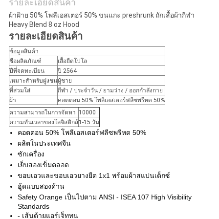
รายละเอียดสินค้า
ผ้าฝ้าย 50% โพลีเอสเตอร์ 50% ขนแกะ preshrunk ถักเสื้อผ้ากีฬา
Heavy Blend 8 oz Hood
รายละเอียดสินค้า
ข้อมูลสินค้า
ชื่อผลิตภัณฑ์
เสื้อยืดโปโล
ปีที่จดทะเบียน
ปี 2564
เหมาะสำหรับฝูงชน
ผู้ชาย
ที่สวมใส่
กีฬา / ประจำวัน / ยามว่าง / ออกกำลังกาย
ผ้า
คอตตอน 50% โพลีเอสเตอร์ฟลีซพรีหด 50%
ความสามารถในการจัดหา
10000
ความทันเวลาของโลจิสติกส์
1-15 วัน
คอตตอน 50% โพลีเอสเตอร์ฟลีซพรีหด 50%
ผลิตในประเทศจีน
ซักเครื่อง
เย็บสองเข็มตลอด
ขอบเอวและขอบเอวยางยืด 1x1 พร้อมผ้าสแปนเด็กซ์
ฮู้ดแบบสองด้าน
Safety Orange เป็นไปตาม ANSI - ISEA 107 High Visibility
Standards
- เส้นด้ายแอร์เจ็ททน