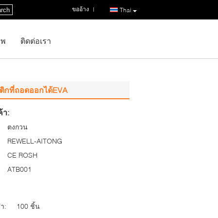
ขออ้าง
|
rch
Thai
าพ
ติดต่อเรา
สติกที่ถอดออกได้EVA
้า:
ตงกวน
REWELL-AITONG
CE ROSH
ATB001
่ำ:
100 ชิ้น