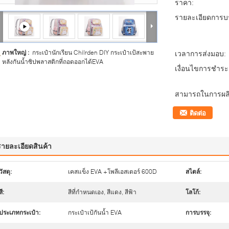
ราคา:
รายละเอียดการบร
ภาพใหญ่ :
กระเป๋านักเรียน Chilrden DIY กระเป๋าเป้สะพาย
เวลาการส่งมอบ:
หลังกันน้ำซิปพลาสติกที่ถอดออกได้EVA
เงื่อนไขการชำระเ
สามารถในการผลิ
ติดต่อ
รายละเอียดสินค้า
วัสดุ:
เคสแข็ง EVA +โพลีเอสเตอร์ 600D
สไตล์:
สี:
สีที่กำหนดเอง, สีแดง, สีฟ้า
โลโก้:
ประเภทกระเป๋า:
กระเป๋าเป้กันน้ำ EVA
การบรรจุ: