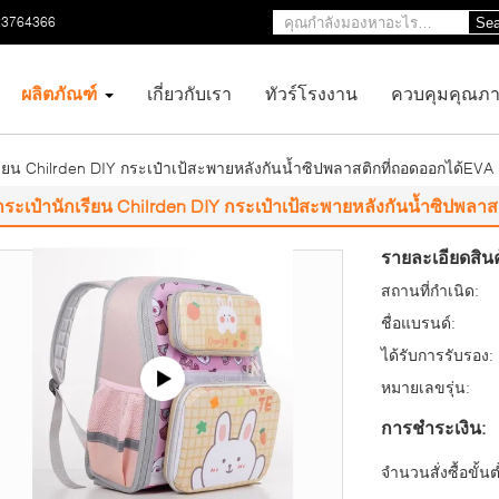
23764366
Sea
ผลิตภัณฑ์
เกี่ยวกับเรา
ทัวร์โรงงาน
ควบคุมคุณภ
รียน Chilrden DIY กระเป๋าเป้สะพายหลังกันน้ำซิปพลาสติกที่ถอดออกได้EVA
กระเป๋านักเรียน Chilrden DIY กระเป๋าเป้สะพายหลังกันน้ำซิปพลา
รายละเอียดสินค
สถานที่กำเนิด:
ชื่อแบรนด์:
ได้รับการรับรอง:
หมายเลขรุ่น:
การชำระเงิน:
จำนวนสั่งซื้อขั้นต