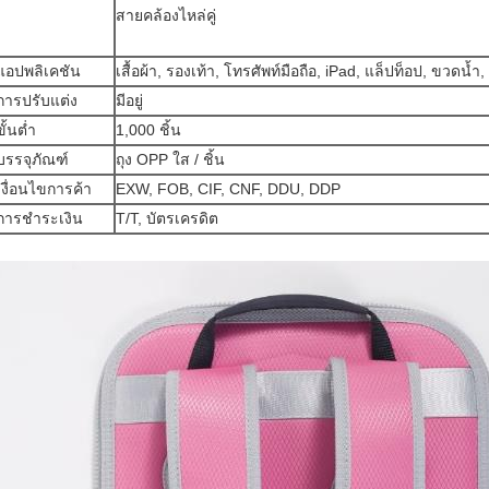
สายคล้องไหล่คู่
แอปพลิเคชัน
เสื้อผ้า, รองเท้า, โทรศัพท์มือถือ, iPad, แล็ปท็อป, ขวดน้ำ,
การปรับแต่ง
มีอยู่
ขั้นต่ำ
1,000 ชิ้น
บรรจุภัณฑ์
ถุง OPP ใส / ชิ้น
เงื่อนไขการค้า
EXW, FOB, CIF, CNF, DDU, DDP
การชำระเงิน
T/T, บัตรเครดิต