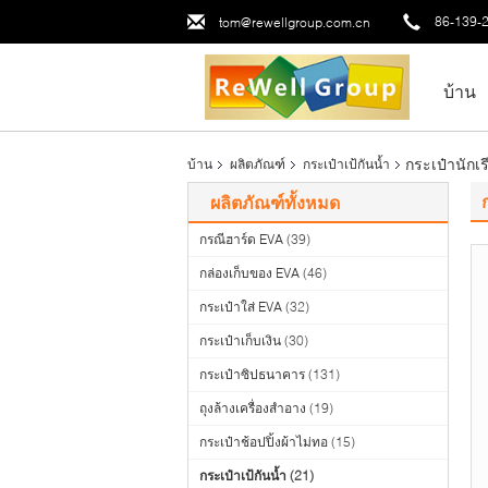
86-139-
tom@rewellgroup.com.cn
บ้าน
กระเป๋านักเ
บ้าน
ผลิตภัณฑ์
กระเป๋าเป้กันน้ำ
ผลิตภัณฑ์ทั้งหมด
กรณีฮาร์ด EVA
(39)
กล่องเก็บของ EVA
(46)
กระเป๋าใส่ EVA
(32)
กระเป๋าเก็บเงิน
(30)
กระเป๋าซิปธนาคาร
(131)
ถุงล้างเครื่องสำอาง
(19)
กระเป๋าช้อปปิ้งผ้าไม่ทอ
(15)
กระเป๋าเป้กันน้ำ
(21)