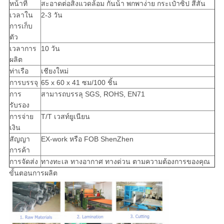
หน้าที่
สะอาดต่อสิ่งแวดล้อม กันน้ํา พกพาง่าย กระเป๋าซิป สีสัน
เวลาใน
2-3 วัน
การเก็บ
ตัว
เวลาการ
10 วัน
ผลิต
ท่าเรือ
เชียงใหม่
การบรรจุ
65 x 60 x 41 ซม/100 ชิ้น
การ
สามารถบรรลุ SGS, ROHS, EN71
รับรอง
การจ่าย
T/T เวสท์ยูเนียน
เงิน
สัญญา
EX-work หรือ FOB ShenZhen
การค้า
การจัดส่ง
ทางทะเล ทางอากาศ ทางด่วน ตามความต้องการของคุณ
ขั้นตอนการผลิต