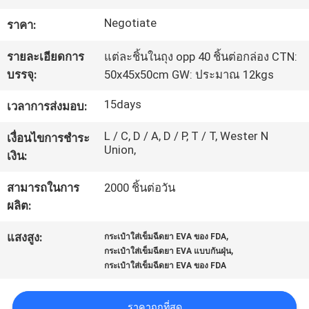
โรงงาน
Negotiate
ราคา:
รายละเอียดการ
แต่ละชิ้นในถุง opp 40 ชิ้นต่อกล่อง CTN:
ควบคุม
บรรจุ:
50x45x50cm GW: ประมาณ 12kgs
คุณภาพ
15days
เวลาการส่งมอบ:
L / C, D / A, D / P, T / T, Wester N
เงื่อนไขการชำระ
Union,
แผนผัง
เงิน:
เว็บไซต์
สามารถในการ
2000 ชิ้นต่อวัน
ผลิต:
PRIVACY
,
แสงสูง:
กระเป๋าใส่เข็มฉีดยา EVA ของ FDA
,
กระเป๋าใส่เข็มฉีดยา EVA แบบกันฝุ่น
POLICY
กระเป๋าใส่เข็มฉีดยา EVA ของ FDA
ราคาถูกที่สุด