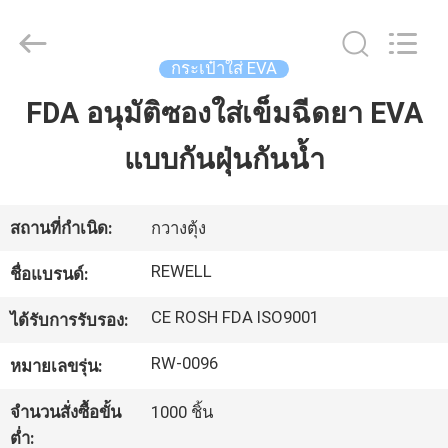
2026
ReWell
Industrial
Group
กระเป๋าใส่ EVA
Limited.
All
Rights
FDA อนุมัติซองใส่เข็มฉีดยา EVA
บ้าน
Reserved.
Developed
by
ECER
แบบกันฝุ่นกันน้ำ
สินค้า
สถานที่กำเนิด:
กวางตุ้ง
เกี่ยว
REWELL
ชื่อแบรนด์:
กับ
CE ROSH FDA ISO9001
ได้รับการรับรอง:
เรา
RW-0096
หมายเลขรุ่น:
จำนวนสั่งซื้อขั้น
1000 ชิ้น
ทัวร์
ต่ำ: