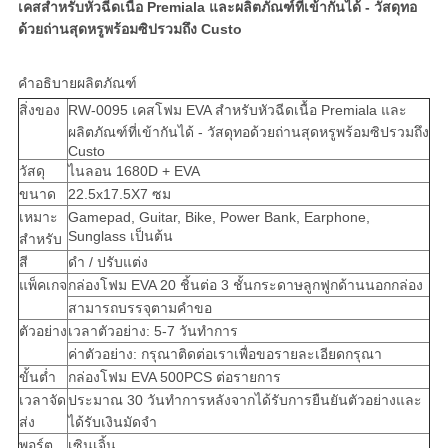
เคสสำหรับหัวฉีดเนื้อ Premiala และผลิตภัณฑ์ที่เข้ากันได้ - วัสดุทอ
ด้วยถ่านสุดหรูพร้อมซิปรวมถึง Custo
คำอธิบายผลิตภัณฑ์
สิ่งของ
RW-0095 เคสโฟม EVA สำหรับหัวฉีดเนื้อ Premiala และ
ผลิตภัณฑ์ที่เข้ากันได้ - วัสดุทอด้วยถ่านสุดหรูพร้อมซิปรวมถึง
Custo
วัสดุ
ไนลอน 1680D + EVA
ขนาด
22.5x17.5X7 ซม
เหมาะ
Gamepad, Guitar, Bike, Power Bank, Earphone,
Sunglass เป็นต้น
สำหรับ
สี
ดำ / ปรับแต่ง
แพ็คเกจ
กล่องโฟม EVA 20 ชิ้นต่อ 3 ชั้นกระดาษลูกฟูกด้านนอกกล่อง
สามารถบรรจุตามคำขอ
ตัวอย่าง
เวลาตัวอย่าง: 5-7 วันทำการ
ค่าตัวอย่าง: กรุณาติดต่อเราเพื่อขอรายละเอียดกรุณา
ขั้นต่ำ
กล่องโฟม EVA 500PCS ต่อรายการ
เวลาจัด
ประมาณ 30 วันทำการหลังจากได้รับการยืนยันตัวอย่างและ
ส่ง
ได้รับเงินมัดจำ
พอร์ต
เซินเจิ้น