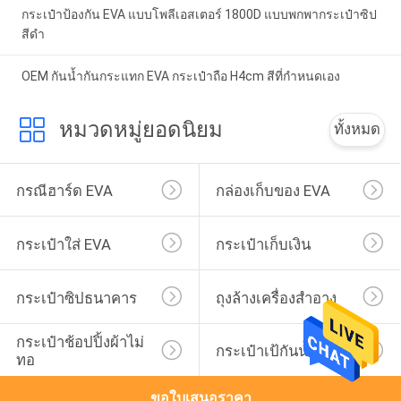
กระเป๋าป้องกัน EVA แบบโพลีเอสเตอร์ 1800D แบบพกพากระเป๋าซิป
สีดำ
OEM กันน้ำกันกระแทก EVA กระเป๋าถือ H4cm สีที่กำหนดเอง
หมวดหมู่ยอดนิยม
ทั้งหมด
กรณีฮาร์ด EVA
กล่องเก็บของ EVA
กระเป๋าใส่ EVA
กระเป๋าเก็บเงิน
กระเป๋าซิปธนาคาร
ถุงล้างเครื่องสำอาง
กระเป๋าช้อปปิ้งผ้าไม่
กระเป๋าเป้กันน้ำ
ทอ
ขอใบเสนอราคา