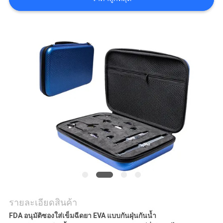
รายละเอียดสินค้า
FDA อนุมัติซองใส่เข็มฉีดยา EVA แบบกันฝุ่นกันน้ำ