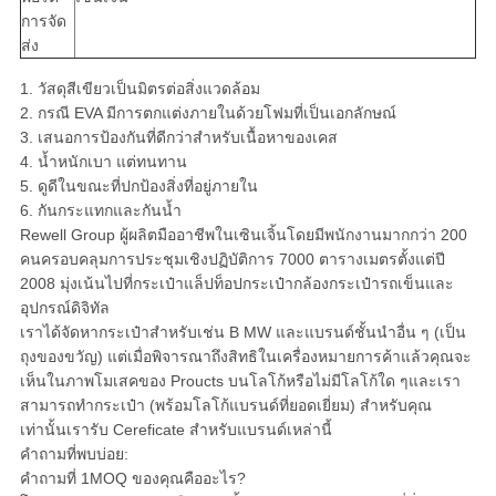
การจัด
ส่ง
1. วัสดุสีเขียวเป็นมิตรต่อสิ่งแวดล้อม
2. กรณี EVA มีการตกแต่งภายในด้วยโฟมที่เป็นเอกลักษณ์
3. เสนอการป้องกันที่ดีกว่าสำหรับเนื้อหาของเคส
4. น้ำหนักเบา แต่ทนทาน
5. ดูดีในขณะที่ปกป้องสิ่งที่อยู่ภายใน
6. กันกระแทกและกันน้ำ
Rewell Group ผู้ผลิตมืออาชีพในเซินเจิ้นโดยมีพนักงานมากกว่า 200
คนครอบคลุมการประชุมเชิงปฏิบัติการ 7000 ตารางเมตรตั้งแต่ปี
2008 มุ่งเน้นไปที่กระเป๋าแล็ปท็อปกระเป๋ากล้องกระเป๋ารถเข็นและ
อุปกรณ์ดิจิทัล
เราได้จัดหากระเป๋าสำหรับเช่น B MW และแบรนด์ชั้นนำอื่น ๆ (เป็น
ถุงของขวัญ) แต่เมื่อพิจารณาถึงสิทธิในเครื่องหมายการค้าแล้วคุณจะ
เห็นในภาพโมเสคของ Proucts บนโลโก้หรือไม่มีโลโก้ใด ๆและเรา
สามารถทำกระเป๋า (พร้อมโลโก้แบรนด์ที่ยอดเยี่ยม) สำหรับคุณ
เท่านั้นเรารับ Cereficate สำหรับแบรนด์เหล่านี้
คำถามที่พบบ่อย:
คำถามที่ 1MOQ ของคุณคืออะไร?