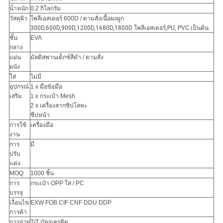
น้ําหนัก
0.2 กิโลกรัม
วัสดุผิว
โพลีเอสเตอร์ 600D / ตามสั่ง
เนื้อผงผูก
300D,600D,900D,1200D,1680D,1800D โพลีเอสเตอร์,PU, PVC เป็นต้น
ชั้น
EVA
กลาง
แผ่น
มัลติสพานเด็กซ์สีดํา / ตามสั่ง
ผนัง
ใส่
ไม่มี
อุปกรณ์
1 x มือข้อมือ
เสริม
1 x กระเป๋า Mesh
2 x เครื่องลากซิปโลหะ
ซีปหน้า
การใช้
เครื่องมือ
งาน
การ
มี
ปรับ
แต่ง
MOQ
1000 ชิ้น
การ
กระเป๋า OPP ใส / PC
บรรจุ
เงื่อนไข
EXW FOB CIF CNF DDU DDP
การค้า
การจ่าย
T/T บัตรเครดิต