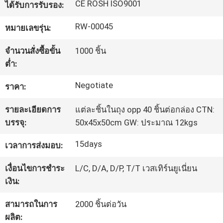
CE ROSH ISO9001
ได้รับการรับรอง:
โรงงาน
RW-00045
หมายเลขรุ่น:
ควบคุม
จำนวนสั่งซื้อขั้น
1000 ชิ้น
ต่ำ:
คุณภาพ
Negotiate
ราคา:
รายละเอียดการ
แต่ละชิ้นในถุง opp 40 ชิ้นต่อกล่อง CTN:
แผนผัง
บรรจุ:
50x45x50cm GW: ประมาณ 12kgs
เว็บไซต์
15days
เวลาการส่งมอบ:
PRIVACY
เงื่อนไขการชำระ
L/C, D/A, D/P, T/T เวสเทิร์นยูเนี่ยน
เงิน:
POLICY
สามารถในการ
2000 ชิ้นต่อวัน
ผลิต: