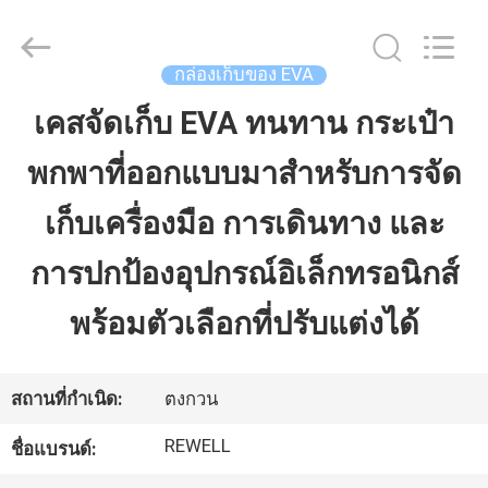
ReWell
Industrial
Group
Limited.
All
กล่องเก็บของ EVA
Rights
Reserved.
Developed
เคสจัดเก็บ EVA ทนทาน กระเป๋า
บ้าน
by
ECER
พกพาที่ออกแบบมาสำหรับการจัด
สินค้า
เก็บเครื่องมือ การเดินทาง และ
การปกป้องอุปกรณ์อิเล็กทรอนิกส์
เกี่ยว
พร้อมตัวเลือกที่ปรับแต่งได้
กับ
เรา
สถานที่กำเนิด:
ตงกวน
REWELL
ชื่อแบรนด์:
ทัวร์