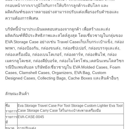
กรอบหน้ากากเราภูมิใจกับการให้บริการลูกค้าระดับโลก และ
ผลิตภัณฑ์ของเราหลายอย่างสามารถปรับแต่งเพื่อรองรับคําขอและ
ความต้องการพิเศษ.
บริษัทนี้นํามาประเมินผลตอบสนองจากลูกค้า เพื่อสร้างและส่ง
ผลิตภัณฑ์ที่มีประสิทธิภาพและสไตล์สูงสุด โดยเชี่ยวชาญในกลุ่มของ
EVA Storage Case อย่างเช่น Travel Caseเก็บเก็บกระเป๋าแข็ง, กล่อง
พกพา, กล่องป้องกัน, กล่องขนส่ง, กล่องซิปเปอร์, กล่องบรรจุและส่ง,
กล่องเครื่องมือ, กล่องเบนโคเกอร์, กล่องดาร์ท, กล่องฟันไฟ, กล่อง
เมตรกลูโคเซส, กล่องคีย์บอร์ด, กล่องไมโครโฟน,เคสนินเทนโดสวิชก
รณีปืนเพนท์บอล บริษัทยังเชี่ยวชาญใน EVA Molded Cases, Foam
Cases, Clamshell Cases, Organizers, EVA Bag, Custom
Designed Cases, Collecting Bags, Cache Boxes และสินค้าอื่นๆ
ลักษณะสินค้า
ชื่อ
Eva Storage Travel Case For Tool Storage Custom Lighter Eva Tool
Case Storage Carry Case ใส่ในกระเป๋าสะพายเครื่องมือ
รายการ
รายการ
EVA-CASE-0045
ที่
ขนาด
การปรับแต่ง