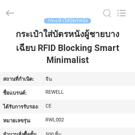
2021
-
2026
ReWell
Industrial
กระเป๋าใส่บัตรหนัง
Group
Limited.
All
กระเป๋าใส่บัตรหนังผู้ชายบาง
บ้าน
Rights
Reserved.
Developed
เฉียบ RFID Blocking Smart
by
ECER
สินค้า
Minimalist
เกี่ยว
สถานที่กำเนิด:
จีน
กับ
REWELL
ชื่อแบรนด์:
เรา
CE
ได้รับการรับรอง:
RWL002
หมายเลขรุ่น:
ทัวร์
จำนวนสั่งซื้อขั้น
500 ชิ้น