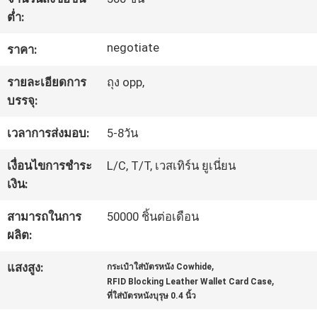
โรงงาน
ต่ำ:
negotiate
ราคา:
ควบคุม
รายละเอียดการ
ถุง opp,
บรรจุ:
คุณภาพ
เวลาการส่งมอบ:
5-8วัน
แผนผัง
เงื่อนไขการชำระ
L/C, T/T, เวสเทิร์น ยูเนี่ยน
เงิน:
เว็บไซต์
สามารถในการ
50000 ชิ้นต่อเดือน
ผลิต:
PRIVACY
POLICY
,
แสงสูง:
กระเป๋าใส่บัตรหนัง Cowhide
,
RFID Blocking Leather Wallet Card Case
ที่ใส่บัตรหนังบุรุษ 0.4 นิ้ว