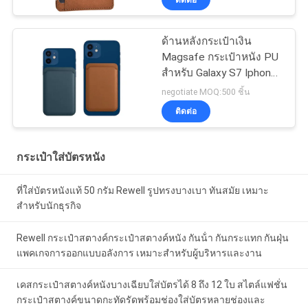
ด้านหลังกระเป๋าเงิน
Magsafe กระเป๋าหนัง PU
สำหรับ Galaxy S7 Iphone
13 Card
negotiate MOQ:500 ชิ้น
ติดต่อ
กระเป๋าใส่บัตรหนัง
ที่ใส่บัตรหนังแท้ 50 กรัม Rewell รูปทรงบางเบา ทันสมัย เหมาะ
สำหรับนักธุรกิจ
Rewell กระเป๋าสตางค์กระเป๋าสตางค์หนัง กันน้ํา กันกระแทก กันฝุ่น
แพคเกจการออกแบบอลังการ เหมาะสําหรับผู้บริหารและงาน
เคสกระเป๋าสตางค์หนังบางเฉียบใส่บัตรได้ 8 ถึง 12 ใบ สไตล์แฟชั่น
กระเป๋าสตางค์ขนาดกะทัดรัดพร้อมช่องใส่บัตรหลายช่องและ