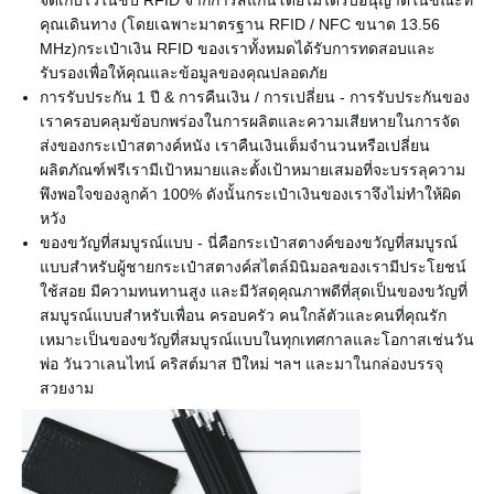
จัดเก็บไว้ในชิป RFID จากการสแกนโดยไม่ได้รับอนุญาตในขณะที่
คุณเดินทาง (โดยเฉพาะมาตรฐาน RFID / NFC ขนาด 13.56
MHz)กระเป๋าเงิน RFID ของเราทั้งหมดได้รับการทดสอบและ
รับรองเพื่อให้คุณและข้อมูลของคุณปลอดภัย
การรับประกัน 1 ปี & การคืนเงิน / การเปลี่ยน - การรับประกันของ
เราครอบคลุมข้อบกพร่องในการผลิตและความเสียหายในการจัด
ส่งของกระเป๋าสตางค์หนัง เราคืนเงินเต็มจำนวนหรือเปลี่ยน
ผลิตภัณฑ์ฟรีเรามีเป้าหมายและตั้งเป้าหมายเสมอที่จะบรรลุความ
พึงพอใจของลูกค้า 100% ดังนั้นกระเป๋าเงินของเราจึงไม่ทำให้ผิด
หวัง
ของขวัญที่สมบูรณ์แบบ - นี่คือกระเป๋าสตางค์ของขวัญที่สมบูรณ์
แบบสำหรับผู้ชายกระเป๋าสตางค์สไตล์มินิมอลของเรามีประโยชน์
ใช้สอย มีความทนทานสูง และมีวัสดุคุณภาพดีที่สุดเป็นของขวัญที่
สมบูรณ์แบบสำหรับเพื่อน ครอบครัว คนใกล้ตัวและคนที่คุณรัก
เหมาะเป็นของขวัญที่สมบูรณ์แบบในทุกเทศกาลและโอกาสเช่นวัน
พ่อ วันวาเลนไทน์ คริสต์มาส ปีใหม่ ฯลฯ และมาในกล่องบรรจุ
สวยงาม