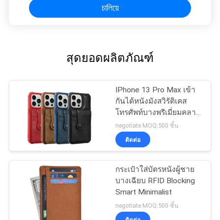
চালিয়ে
สุดยอดผลิตภัณฑ์
IPhone 13 Pro Max เข้า
กันได้หนังมังสวิรัติเคส
โทรศัพท์บางพรีเมี่ยมคลาส
สิกหรูหราสง่างามบางปก
negotiate MOQ:500 ชิ้น
ติดต่อ
กระเป๋าใส่บัตรหนังผู้ชาย
บางเฉียบ RFID Blocking
Smart Minimalist
negotiate MOQ:500 ชิ้น
ติดต่อ