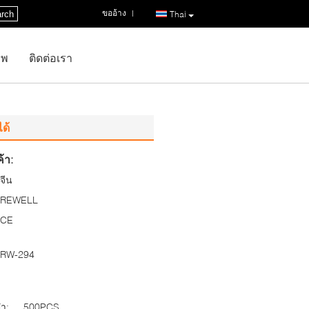
ขออ้าง
|
rch
Thai
าพ
ติดต่อเรา
ด้
้า:
จีน
REWELL
CE
RW-294
่ำ:
500PCS