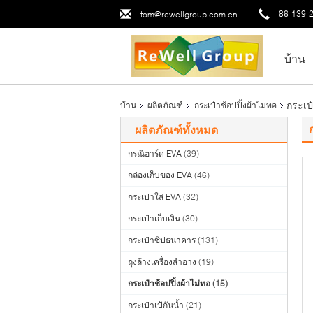
86-139-
tom@rewellgroup.com.cn
บ้าน
กระเป
บ้าน
ผลิตภัณฑ์
กระเป๋าช้อปปิ้งผ้าไม่ทอ
ผลิตภัณฑ์ทั้งหมด
กรณีฮาร์ด EVA
(39)
กล่องเก็บของ EVA
(46)
กระเป๋าใส่ EVA
(32)
กระเป๋าเก็บเงิน
(30)
กระเป๋าซิปธนาคาร
(131)
ถุงล้างเครื่องสำอาง
(19)
กระเป๋าช้อปปิ้งผ้าไม่ทอ
(15)
กระเป๋าเป้กันน้ำ
(21)