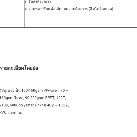
3. จัดส่งที่รวดเร็ว
4. สามารถปรับแต่งได้ตามความต้องการ (สี สไตล์ ขนาด)
รายละเอียดโดยย่อ
วัสดุ: อาจเป็น 100-160gsm PPwoven, 70 ~ 
160gsm ไม่ทอ, 90-200gsm RPET, 190T, 
210D, 600Dpolyester, ผ้าฝ้าย 4OZ ~ 10OZ, 
PVC, กระดาษ,