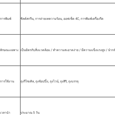
การพิมพ์
ซิลค์สกรีน, การถ่ายเทความร้อน, ออฟเซ็ต 4C, การพิมพ์เครื่องรีด
ลักษณะเฉพาะ:
เป็นมิตรกับสิ่งแวดล้อม / ทำความสะอาดง่าย / มีความแข็งแรงสูง / นำกล
การใช้งาน
ถุงรีไซเคิล, ถุงช้อปปิ้ง, ถุงไวน์, ถุงสิริ, ถุงบรรจุ
เวลานำ
ประมาณ 5 วัน